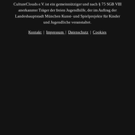
CultureClouds e.V. ist ein gemeinnütziger und nach § 75 SGB VIII
anerkannter Träger der freien Jugendhilfe, der im Auftrag der
Landeshauptstadt München Kunst- und Spielprojekte für Kinder
und Jugendliche veranstaltet.
Kontakt
|
Impressum
|
Datenschutz
|
Cookies
Du erhältst nach deiner Anmeldung eine
automatische Mail von uns. Bitte bestätige dort
mit einem Klick deine Anmeldung - ansonsten
dürfen wir dir leider keine Mails schicken.
(Double-Opt-In-Verfahren)