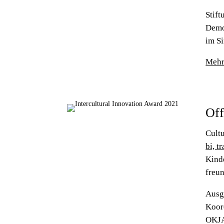
Stift
Demo
im S
Mehr
Of
Cult
bi, t
Kind
freun
Ausg
Koord
OKJA