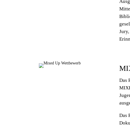
Ausg
Mitte
Bibl
gesel
Jury,
Erin
MIX
Das 
MIXE
Jugen
ausg
Das P
Doku