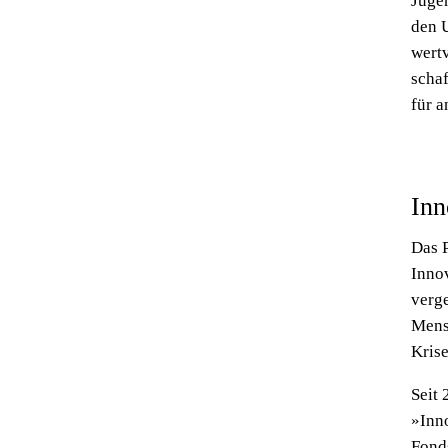
Jugen
den U
wertv
schaf
für 
Inn
Das 
Inno
verg
Mens
Krise
Seit
»Inno
Fond