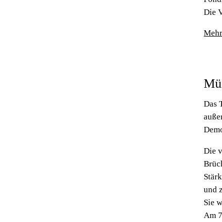
Die 
Mehr
Mün
Das 
auße
Demo
Die 
Brüc
Stär
und 
Sie 
Am 7