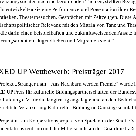
renzung, suchten nach sie berührenden Themen, stellten Bezüge
ln entwickelten sie eine Performance und Präsentation ihrer R
iotheken, Theaterbesuchen, Gesprächen mit Zeitzeugen. Diese 
lschaftspolitischer Relevanz mit den Mitteln von Tanz und The
 die darin einen beispielhaften und zukunftsweisenden Ansatz 
nerungsarbeit mit Jugendlichen und Migranten sieht.“
ED UP Wettbewerb: Preisträger 2017
Projekt „Stranger than – Aus Nachbarn werden Fremde“ wurde
D UP Preis für kulturelle Bildungspartnerschaften der Bundes
dbildung e.V. für die langfristig angelegte und an den Bedürf
erichtete Verankerung Kultureller Bildung im Ganztagsschulall
rojekt ist ein Kooperationsprojekt von
Spielen in der Stadt
e.V.
mentationszentrum und der Mittelschule an der Guardinistraß