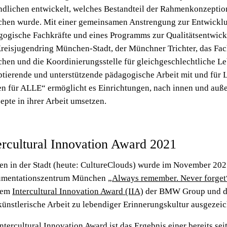
ndlichen entwickelt, welches Bestandteil der Rahmenkonzeptio
hen wurde. Mit einer gemeinsamen Anstrengung zur Entwicklu
gogische Fachkräfte und eines Programms zur Qualitätsentwick
Kreisjugendring München-Stadt, der Münchner Trichter, das Fac
hen und die Koordinierungsstelle für gleichgeschlechtliche Le
ptierende und unterstützende pädagogische Arbeit mit und für
n für ALLE“ ermöglicht es Einrichtungen, nach innen und außen
pte in ihrer Arbeit umsetzen.
ercultural Innovation Award 2021
len in der Stadt (heute: CultureClouds) wurde im November 202
mentationszentrum München
„Always remember. Never forget
dem
Intercultural Innovation Award (IIA)
der
BMW Group und der
künstlerische Arbeit zu lebendiger Erinnerungskultur ausgezeic
ntercultural Innovation Award ist das Ergebnis einer bereits se