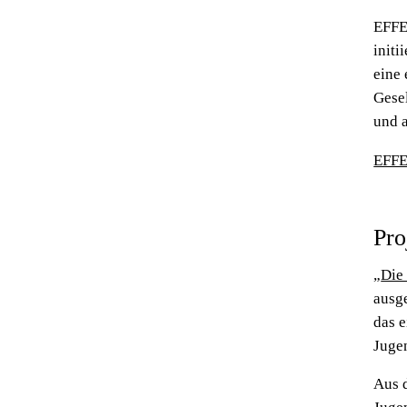
EFFE 
init
eine
Gesel
und a
EFFE 
Pro
„
Die
ausg
das 
Jugen
Aus d