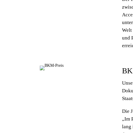
zwis
Accen
unter
Welt 
und P
errei
BKM
Unse
Doku
Staa
Die J
„Im P
lang