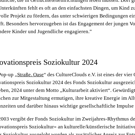
dliche, die in Geflüchteteneinrichtungen leben müssen. Dort gi
nterkünften fehlt es oft an den einfachsten Dingen, um Kind zu
olle Projekt zu fördern, das unter schwierigen Bedingungen ei
ft. Besonders hervorzugeben ist das Engagement der jungen Vol
andere Kinder und Jugendliche engagieren.”
ovationspreis Soziokultur 2024
Pop-up „
Straße. Oase
“ des CultureClouds e.V. ist eines der vie
vationspreis Soziokultur 2024 des Fonds Soziokultur ausgezeic
eben, 2024 unter dem Motto „Kulturarbeit aktiviert“. Gewürdig
chen zur Mitgestaltung ermutigen, ihre kreative Energie im Al
nzeiten und darüber hinaus wichtige gesellschaftliche Impulse 
 2003 vergibt der Fonds Soziokultur im Zweijahres-Rhythmus de
vationspreis Soziokultur« an kulturelle/künstlerische Initiativ
s Soziokultur ausgelobt worden als zusätzlicher Anreiz zur En