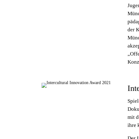
Juge
Münc
päda
der 
Münc
akze
„Offe
Konze
Int
Spie
Doku
mit 
ihre 
Der I