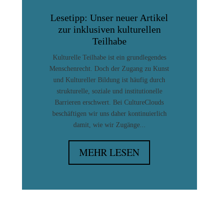
Lesetipp: Unser neuer Artikel
zur inklusiven kulturellen
Teilhabe
Kulturelle Teilhabe ist ein grundlegendes
Menschenrecht. Doch der Zugang zu Kunst
und Kultureller Bildung ist häufig durch
strukturelle, soziale und institutionelle
Barrieren erschwert. Bei CultureClouds
beschäftigen wir uns daher kontinuierlich
damit, wie wir Zugänge...
MEHR LESEN