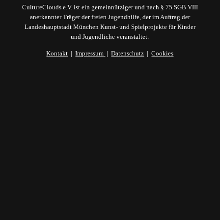
CultureClouds e.V. ist ein gemeinnütziger und nach § 75 SGB VIII
anerkannter Träger der freien Jugendhilfe, der im Auftrag der
Landeshauptstadt München Kunst- und Spielprojekte für Kinder
und Jugendliche veranstaltet.
Kontakt
|
Impressum
|
Datenschutz
|
Cookies
Du erhältst nach deiner Anmeldung eine
automatische Mail von uns. Bitte bestätige dort
mit einem Klick deine Anmeldung - ansonsten
dürfen wir dir leider keine Mails schicken.
(Double-Opt-In-Verfahren)