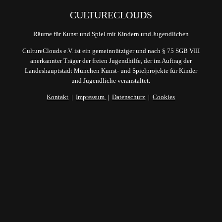
CULTURECLOUDS
Räume für Kunst und Spiel mit Kindern und Jugendlichen
CultureClouds e.V. ist ein gemeinnütziger und nach § 75 SGB VIII
anerkannter Träger der freien Jugendhilfe, der im Auftrag der
Landeshauptstadt München Kunst- und Spielprojekte für Kinder
und Jugendliche veranstaltet.
Kontakt
|
Impressum
|
Datenschutz
|
Cookies
Du erhältst nach deiner Anmeldung eine
automatische Mail von uns. Bitte bestätige dort
mit einem Klick deine Anmeldung - ansonsten
dürfen wir dir leider keine Mails schicken.
(Double-Opt-In-Verfahren)