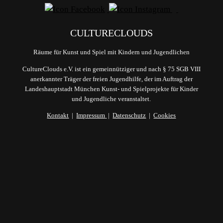
CULTURECLOUDS
Räume für Kunst und Spiel mit Kindern und Jugendlichen
CultureClouds e.V. ist ein gemeinnütziger und nach § 75 SGB VIII
anerkannter Träger der freien Jugendhilfe, der im Auftrag der
Landeshauptstadt München Kunst- und Spielprojekte für Kinder
und Jugendliche veranstaltet.
Kontakt
|
Impressum
|
Datenschutz
|
Cookies
Du erhältst nach deiner Anmeldung eine
automatische Mail von uns. Bitte bestätige dort
mit einem Klick deine Anmeldung - ansonsten