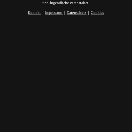
und Jugendliche veranstaltet.
Kontakt
|
Impressum
|
Datenschutz
|
Cookies
Du erhältst nach deiner Anmeldung eine
automatische Mail von uns. Bitte bestätige dort
mit einem Klick deine Anmeldung - ansonsten
dürfen wir dir leider keine Mails schicken.
(Double-Opt-In-Verfahren)
Ich akzeptiere die
Datenschutzbedingungen
ABONNIEREN