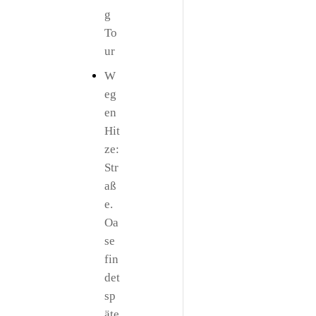
g
To
ur
W
eg
en
Hit
ze:
Str
aß
e.
Oa
se
fin
det
sp
äte