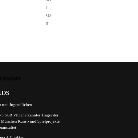
r
sta
tt
UDS
Du erhältst nach deiner An
n und Jugendlichen
bestätige dort mit einem K
leider keine Mail
75 SGB VIII anerkannter Träger der
dt München Kunst- und Spielprojekte
ranstaltet.
utz
|
Cookies