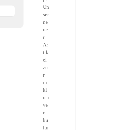
Un
ser
ne
ue
r
Ar
tik
el
zu
r
in
kl
usi
ve
n
ku
ltu