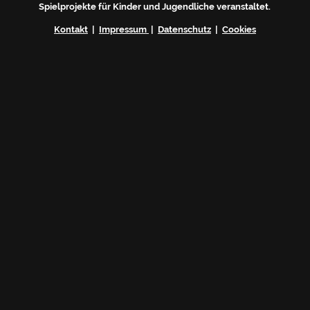
Spielprojekte für Kinder und Jugendliche veranstaltet.
Kontakt
|
Impressum
|
Datenschutz
|
Cookies
Du erhältst nach deiner Anmeldung eine
automatische Mail von uns. Bitte bestätige
dort mit einem Klick deine Anmeldung -
ansonsten dürfen wir dir leider keine Mails
schicken. (Double-Opt-In-Verfahren)
Ich akzeptiere die
Datenschutzbedingungen