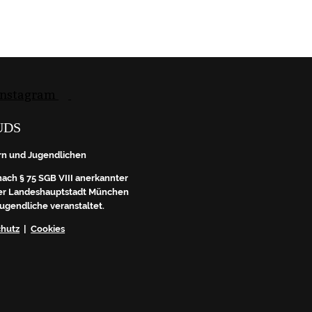
UDS
Du erhältst nach deiner 
rn und Jugendlichen
Bitte bestätige dort mi
dürfen wir dir leide
nach § 75 SGB VIII anerkannter
 der Landeshauptstadt München
Jugendliche veranstaltet.
chutz
|
Cookies
Ich akzepti