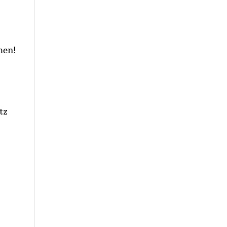
hen!
tz