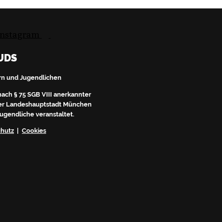
UDS
Du erhältst nach deiner 
rn und Jugendlichen
Bitte bestätige dort mi
dürfen wir dir leide
nach § 75 SGB VIII anerkannter
 der Landeshauptstadt München
Jugendliche veranstaltet.
chutz
|
Cookies
Ich akzepti