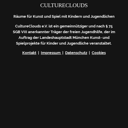
CULTURECLOUDS
Räume für Kunst und Spiel mit Kindern und Jugendlichen
CultureClouds e.V. ist ein gemeinnütziger und nach § 75
SGB VIII anerkannter Träger der freien Jugendhilfe, der im
Auftrag der Landeshauptstadt München Kunst- und
Spielprojekte für Kinder und Jugendliche veranstaltet.
Kontakt
|
Impressum
|
Datenschutz
|
Cookies
Du erhältst nach deiner Anmeldung eine
automatische Mail von uns. Bitte bestätige
dort mit einem Klick deine Anmeldung -
ansonsten dürfen wir dir leider keine Mails
schicken. (Double-Opt-In-Verfahren)