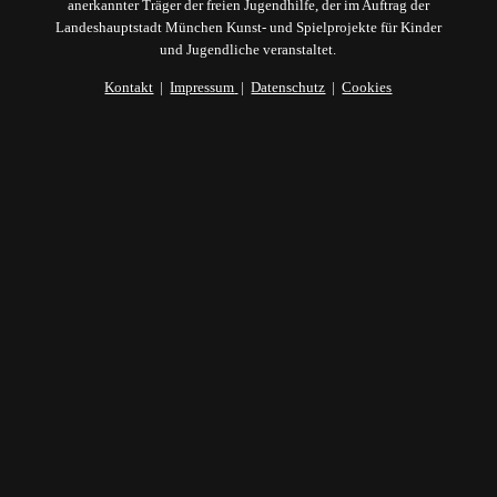
anerkannter Träger der freien Jugendhilfe, der im Auftrag der
Landeshauptstadt München Kunst- und Spielprojekte für Kinder
und Jugendliche veranstaltet.
Kontakt
|
Impressum
|
Datenschutz
|
Cookies
Du erhältst nach deiner Anmeldung eine
automatische Mail von uns. Bitte bestätige dort
mit einem Klick deine Anmeldung - ansonsten
dürfen wir dir leider keine Mails schicken.
(Double-Opt-In-Verfahren)
Ich akzeptiere die
Datenschutzbedingungen