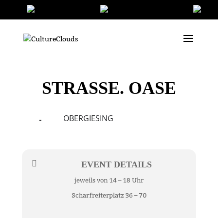
STRASSE. OASE
OBERGIESING
23
25
OCT
EVENT DETAILS
jeweils von 14 – 18 Uhr
Scharfreiterplatz 36 – 70